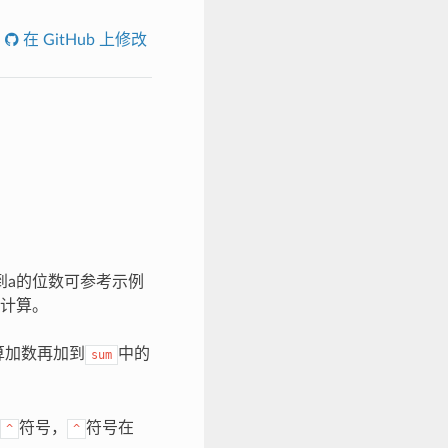
在 GitHub 上修改
到a的位数可参考示例
计算。
算加数再加到
中的
sum
符号，
符号在
^
^