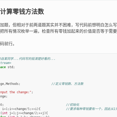
计算零钱方法数
加题，但相对于前两道题其实并不困难，写代码前想明白怎么写
把所有情况枚举一遍，检查所有零钱加起来的价值是否等于需要
码就行。
来自某同学...代码写的挺清楚好看的...
stream>
pace
std
;
nge
,
Methods
;
//定义零钱数、方法数
Input the change:"
;
ange
;
=
0
;
//初始化
t
i
=
1
;
i
<=
change
/
5
;
++
i
){
//要求每种零钱要有一个，因此从1
(
int
j
=
1
;
j
<=
change
/
2
;
++
j
){