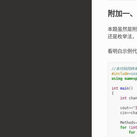
附加一、
本题虽然是附
还是枚举法，
看明白示例代
//本代码同样
#include
<io
using
names
int
main
()
{
int
cha
cout
<<
"
cin
>>
ch
Methods
for
(
in
for