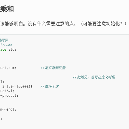
乘和
该能够明白。没有什么需要注意的点。（可能要注意初始化？）
某同学
stream>
pace
std
;
duct
,
sum
;
//定义存储变量
//初始化，也可在定义时做
=
1
;
t
i
=
1
;
i
<=
10
;
++
i
){
//循环十次
duct
*=
i
;
+=
product
;
um
<<
endl
;
0
;