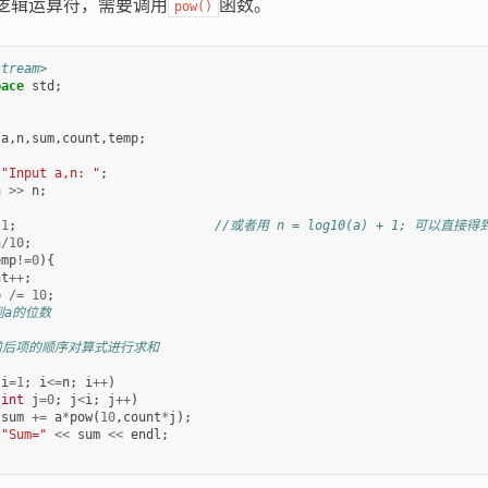
个逻辑运算符，需要调用
函数。
pow()
stream>
pace
std
;
a
,
n
,
sum
,
count
,
temp
;
"Input a,n: "
;
a
>>
n
;
1
;
//或者用 n = log10(a) + 1; 可以直接
a
/
10
;
emp
!=
0
){
nt
++
;
p
/=
10
;
到a的位数
照前后项的顺序对算式进行求和
;
i
=
1
;
i
<=
n
;
i
++
)
(
int
j
=
0
;
j
<
i
;
j
++
)
sum
+=
a
*
pow
(
10
,
count
*
j
);
"Sum="
<<
sum
<<
endl
;