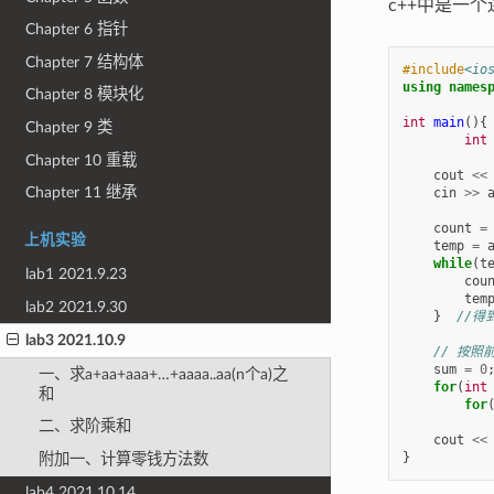
c++中是一
Chapter 6 指针
Chapter 7 结构体
#include
<io
using
names
Chapter 8 模块化
int
main
(){
Chapter 9 类
int
Chapter 10 重载
cout
<<
Chapter 11 继承
cin
>>
count
=
上机实验
temp
=
while
(
t
lab1 2021.9.23
cou
tem
lab2 2021.9.30
}
//得
lab3 2021.10.9
// 按
sum
=
0
一、求a+aa+aaa+…+aaaa..aa(n个a)之
for
(
int
和
for
二、求阶乘和
cout
<<
}
附加一、计算零钱方法数
lab4 2021.10.14