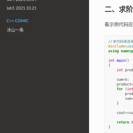
二、求阶
lab5 2021.10.21
C++ COMIC
看示例代码应
冰山一角
//本代码来自
#include
<io
using
names
int
main
()
{
int
pro
sum
=
0
;
product
for
(
in
pro
sum
}
cout
<<
s
return
}